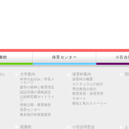
書館
保育センター
小百合
知ら
大学案内
保育科案内
受
本学のあゆみ／学長メ
保育科の概要
ッセージ
カリキュラムの紹介
建学の精神と教育理念
専任教員の紹介
認証評価の適格認定
教育実習・保育実習
公的研究費ガイドライ
サポート
ン
横短と私のストーリー
情報公開・事業報告
保育センター
教員免許状更新講習
図書館
小百合同窓会
よ