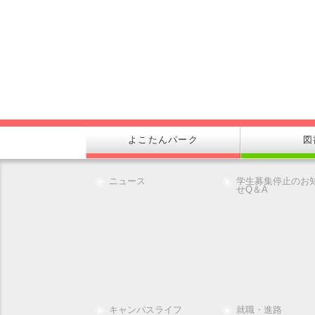
よこたんパーク
図
ニュース
学生募集停止のお
せQ＆A
キャンパスライフ
就職・進路