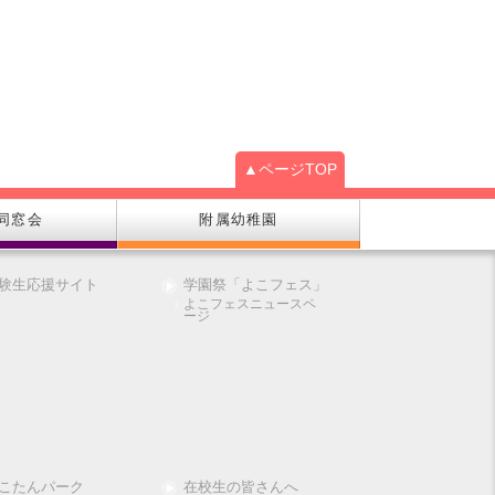
▲ページTOP
同窓会
附属幼稚園
験生応援サイト
学園祭「よこフェス」
よこフェスニュースペ
ージ
こたんパーク
在校生の皆さんへ