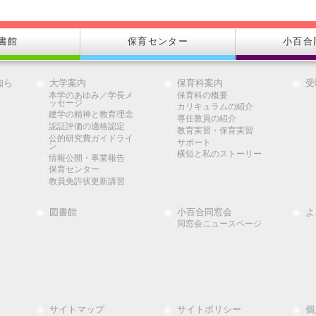
書館
保育センター
小百合
知ら
大学案内
保育科案内
受
本学のあゆみ／学長メ
保育科の概要
ッセージ
カリキュラムの紹介
建学の精神と教育理念
専任教員の紹介
認証評価の適格認定
教育実習・保育実習
公的研究費ガイドライ
サポート
ン
横短と私のストーリー
情報公開・事業報告
保育センター
教員免許状更新講習
図書館
小百合同窓会
よ
同窓会ニュースページ
サイトマップ
サイトポリシー
個