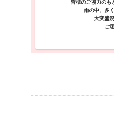
皆様のご協力のも
雨の中、多
大変盛
ご