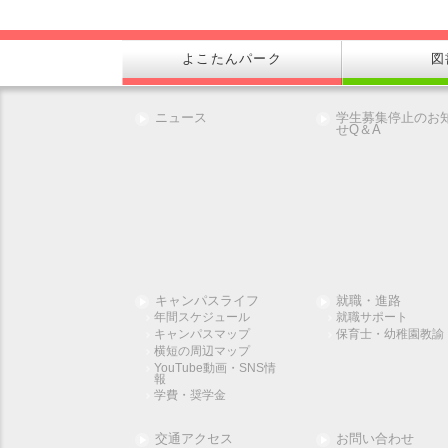
よこたんパーク
図
ニュース
学生募集停止のお
せQ＆A
キャンパスライフ
就職・進路
年間スケジュール
就職サポート
キャンパスマップ
保育士・幼稚園教諭
横短の周辺マップ
YouTube動画・SNS情
報
学費・奨学金
交通アクセス
お問い合わせ