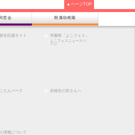
▲ページTOP
同窓会
附属幼稚園
験生応援サイト
学園祭「よこフェス」
よこフェスニュースペ
ージ
こたんパーク
在校生の皆さんへ
人情報について